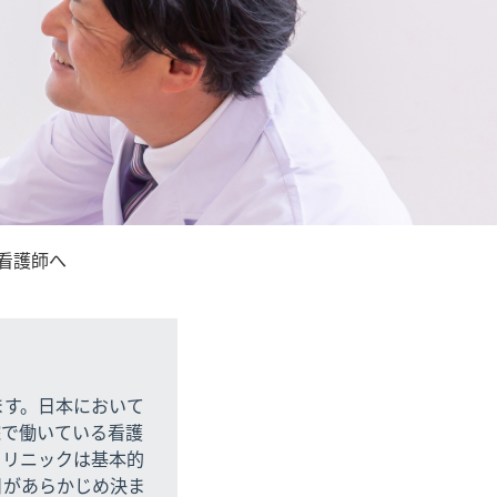
看護師へ
ます。日本において
院で働いている看護
クリニックは基本的
日があらかじめ決ま